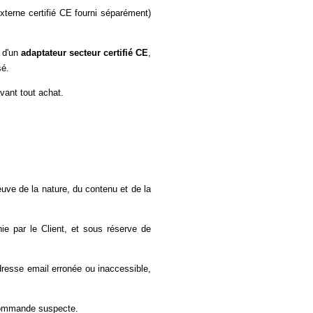
xterne certifié CE fourni séparément)
n d'un
adaptateur secteur certifié CE
,
sé.
avant tout achat.
uve de la nature, du contenu et de la
e par le Client, et sous réserve de
adresse email erronée ou inaccessible,
a commande suspecte.