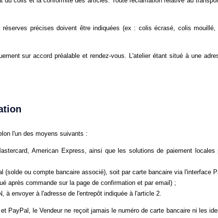
état du colis et la conformité des articles. Toute réclamation relative au transpo
réserves précises doivent être indiquées (ex : colis écrasé, colis mouillé
iquement sur accord préalable et rendez-vous. L'atelier étant situé à une adre
ation
lon l'un des moyens suivants :
astercard, American Express, ainsi que les solutions de paiement locales 
 (solde ou compte bancaire associé), soit par carte bancaire via l'interface
 après commande sur la page de confirmation et par email) ;
à envoyer à l'adresse de l'entrepôt indiquée à l'article 2.
 et PayPal, le Vendeur ne reçoit jamais le numéro de carte bancaire ni les iden