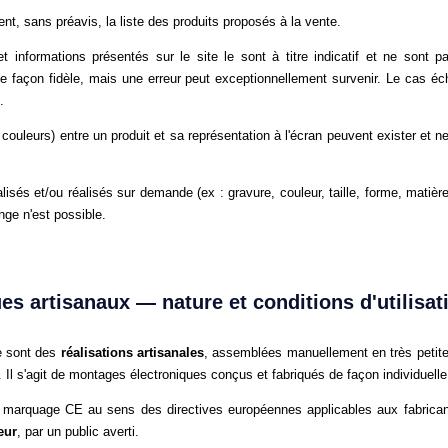
t, sans préavis, la liste des produits proposés à la vente.
t informations présentés sur le site le sont à titre indicatif et ne sont 
 façon fidèle, mais une erreur peut exceptionnellement survenir. Le cas éc
.
ouleurs) entre un produit et sa représentation à l'écran peuvent exister et ne 
alisés et/ou réalisés sur demande (ex : gravure, couleur, taille, forme, matièr
nge n'est possible.
ues artisanaux — nature et conditions d'utilisat
te sont des
réalisations artisanales
, assemblées manuellement en très petite s
 Il s'agit de montages électroniques conçus et fabriqués de façon individuelle,
n marquage CE au sens des directives européennes applicables aux fabricant
eur
, par un public averti.