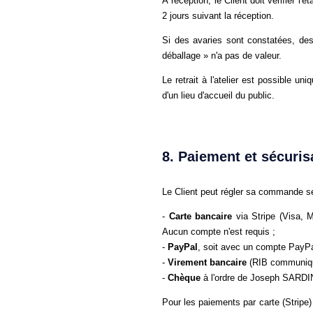
À réception, le Client doit vérifier l'
2 jours suivant la réception.
Si des avaries sont constatées, des 
déballage » n'a pas de valeur.
Le retrait à l'atelier est possible un
d'un lieu d'accueil du public.
8. Paiement et sécuris
Le Client peut régler sa commande se
-
Carte bancaire
via Stripe (Visa, M
Aucun compte n'est requis ;
-
PayPal
, soit avec un compte PayPal
-
Virement bancaire
(RIB communiqué
-
Chèque
à l'ordre de Joseph SARDIN, 
Pour les paiements par carte (Stripe)