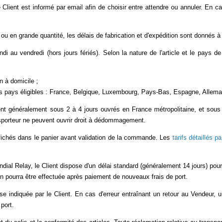
le Client est informé par email afin de choisir entre attendre ou annuler. En 
en grande quantité, les délais de fabrication et d'expédition sont donnés à t
di au vendredi (hors jours fériés). Selon la nature de l'article et le pays de 
on à domicile ;
les pays éligibles : France, Belgique, Luxembourg, Pays-Bas, Espagne, Allemagn
vient généralement sous 2 à 4 jours ouvrés en France métropolitaine, et sous 
sporteur ne peuvent ouvrir droit à dédommagement.
affichés dans le panier avant validation de la commande. Les
tarifs détaillés 
ndial Relay, le Client dispose d'un délai standard (généralement 14 jours) pour r
n pourra être effectuée après paiement de nouveaux frais de port.
indiquée par le Client. En cas d'erreur entraînant un retour au Vendeur, u
port.