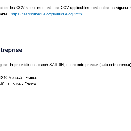
odifier les CGV à tout moment. Les CGV applicables sont celles en vigueur 
vante :
https://lasonotheque.org/boutique/cgv.html
ntreprise
g est la propriété de Joseph SARDIN, micro-entrepreneur (auto-entrepreneur)
 28240 Meaucé - France
240 La Loupe - France
I