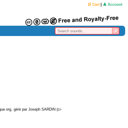
🛒 Cart
|
👤 Account
eque.org, géré par Joseph SARDIN (ci-