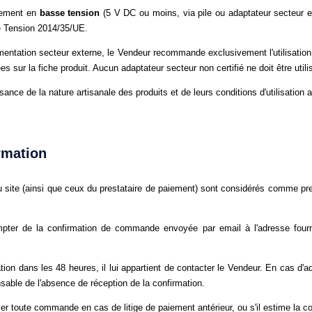
ivement en
basse tension
(5 V DC ou moins, via pile ou adaptateur secteur e
e Tension 2014/35/UE.
imentation secteur externe, le Vendeur recommande exclusivement l'utilisatio
es sur la fiche produit. Aucun adaptateur secteur non certifié ne doit être utili
sance de la nature artisanale des produits et de leurs conditions d'utilisation 
rmation
 site (ainsi que ceux du prestataire de paiement) sont considérés comme pre
pter de la confirmation de commande envoyée par email à l'adresse fourni
ation dans les 48 heures, il lui appartient de contacter le Vendeur. En cas d'
sable de l'absence de réception de la confirmation.
uler toute commande en cas de litige de paiement antérieur, ou s'il estime l